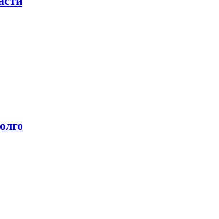
асти
олго