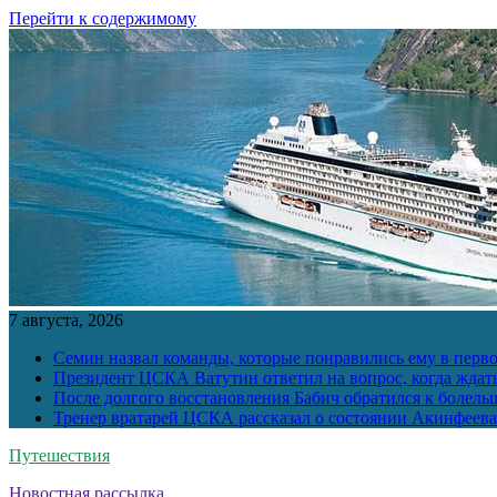
Перейти к содержимому
7 августа, 2026
Семин назвал команды, которые понравились ему в перв
Президент ЦСКА Ватутин ответил на вопрос, когда ждат
После долгого восстановления Бабич обратился к болел
Тренер вратарей ЦСКА рассказал о состоянии Акинфеева
Путешествия
Новостная рассылка