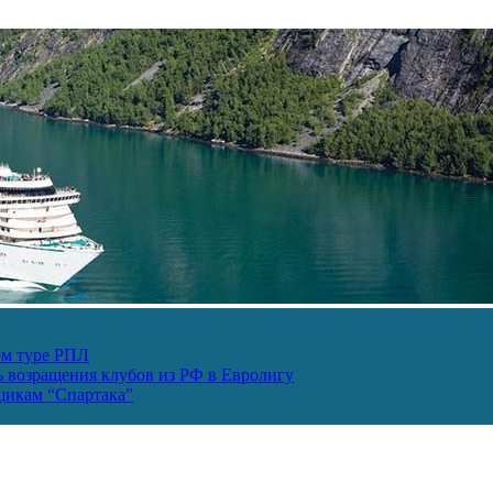
ом туре РПЛ
ь возращения клубов из РФ в Евролигу
ьщикам “Спартака”