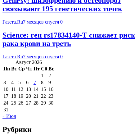
GenPsy: шизофрению и остеопороз
связывают 195 генетических точек
Газета.Ru
7 месяцев спустя
0
Science: ген rs17834140-T снижает риск
рака крови на треть
Газета.Ru
7 месяцев спустя
0
Август 2026
Пн
Вт
Ср
Чт
Пт
Сб
Вс
1
2
3
4
5
6
7
8
9
10
11
12
13
14
15
16
17
18
19
20
21
22
23
24
25
26
27
28
29
30
31
« Июл
Рубрики