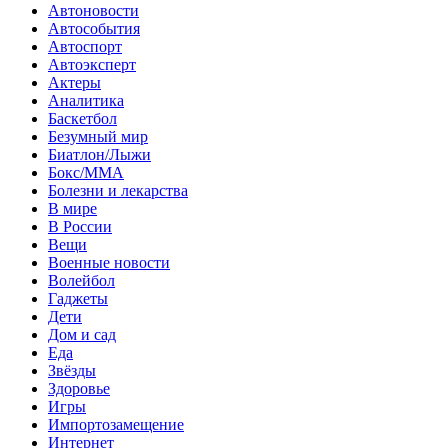
Автоновости
Автособытия
Автоспорт
Автоэксперт
Актеры
Аналитика
Баскетбол
Безумный мир
Биатлон/Лыжи
Бокс/MMA
Болезни и лекарства
В мире
В России
Вещи
Военные новости
Волейбол
Гаджеты
Дети
Дом и сад
Еда
Звёзды
Здоровье
Игры
Импортозамещение
Интернет