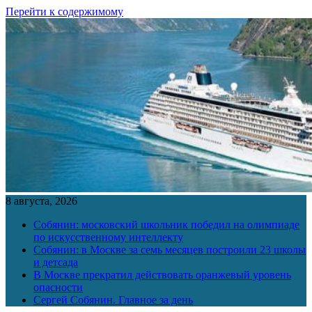
Перейти к содержимому
8 августа, 2026
Собянин: московский школьник победил на олимпиаде
по искусственному интеллекту
Собянин: в Москве за семь месяцев построили 23 школы
и детсада
В Москве прекратил действовать оранжевый уровень
опасности
Сергей Собянин. Главное за день