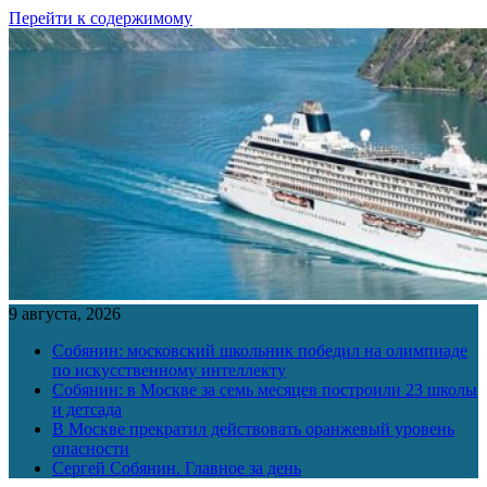
Перейти к содержимому
9 августа, 2026
Собянин: московский школьник победил на олимпиаде
по искусственному интеллекту
Собянин: в Москве за семь месяцев построили 23 школы
и детсада
В Москве прекратил действовать оранжевый уровень
опасности
Сергей Собянин. Главное за день