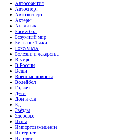
Автособытия
Автоспорт
Автоэксперт
Актеры
Аналитика
Баскетбол
Безумный мир
Биатлон/Лыжи
Бокс/MMA
Болезни и лекарства
В мире
В России
Вещи
Военные новости
Волейбол
Гаджеты
Дети
Дом и сад
Еда
Звёзды
Здоровье
Игры
Импортозамещение
Интернет
Истории